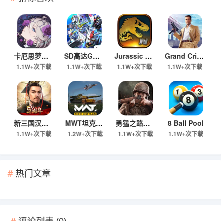
卡厄思萝境 Chaos Zero Nightmare
SD高达G世代永恒
Jurassic World 游戏
Grand Criminal Online像侠盗猎车手
1.1W+次下载
1.1W+次下载
1.1W+次下载
1.1W+次下载
新三国汉室复兴
MWT坦克大战手游
勇猛之路：二战（国际服）
8 Ball Pool
1.1W+次下载
1.2W+次下载
1.1W+次下载
1.1W+次下载
热门文章