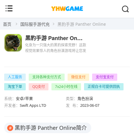
首页
国际服手游代充
黑豹手游 Panther Online
黑豹手游 Panther Online
化身为一只强大的黑豹探索荒野！这款
视觉效果惊人的角色扮演游戏将让您发
展自己的性格并提升您的技能，成为世
界上最强大的猫。在以下两种模式之一
中尝试您的技能：CO-OP 或 PVP - 在线
实时多人游戏中的...
人工服务
支持各种支付方式
微信支付
支付宝支付
淘宝下单
QQ支付
7x24小时在线
正规白卡可提供回执
系统：
安卓/苹果
类型：
角色扮演
开发者：
Swift Apps LTD
发 布：
2023-06-07
黑豹手游 Panther Online简介
#