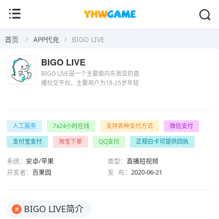
首页
APP代充
BIGO LIVE
BIGO LIVE
BIGO LIVE是一个主要面向东南亚的直
播社交平台，主要用户为18-25岁年轻
群体。观看用户可在BIGO LIVE上观看
全球热门的视频直播，打赏主播并保持
实时互动，主播用户可以分享自己的生
活和想法，...
人工服务
7x24小时在线
支持各种支付方式
微信支付
支付宝支付
淘宝下单
QQ支付
正规白卡可提供回执
系统：
安卓/苹果
类型：
直播短视频
开发者：
百果园
发 布：
2020-06-21
BIGO LIVE简介
#