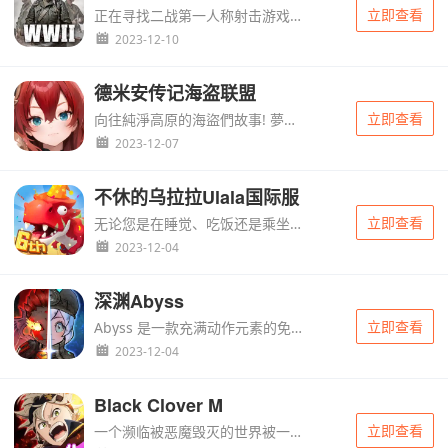
立即查看
正在寻找二战第一人称射击游戏吗？在疯狂的二战时代在线第一人称射击游戏中与来自世界各地的玩家战斗！消灭敌人并在柏林市中心和其他城市的坦克战中生存。参加团队和死亡竞赛，放置炸弹并保卫它们，参加...
2023-12-10
德米安传记海盗联盟
立即查看
向往純淨高原的海盜們故事! 夢想的所有事情都會成為現實的神之地 和艾莎, 傑頓一起展開尋找純淨高原的冒險吧....
2023-12-07
不休的乌拉拉Ulala国际服
立即查看
无论您是在睡觉、吃饭还是乘坐地铁 - 来玩《乌拉拉：放置冒险》吧！Ulala 是一款闲置 MMORPG，以有趣和社交的方式将石器时代的刺激和冒险带入生活！...
2023-12-04
深渊Abyss
立即查看
Abyss 是一款充满动作元素的免费奇幻冒险角色扮演游戏 (ARPG ，富含 Roguelike 元素。踏上无尽的地牢之旅，寻找强大的装备，同时对抗由生物朋克魔法的迷人本质驱动的强大生物。您准备好忍受...
2023-12-04
Black Clover M
立即查看
一个濒临被恶魔毁灭的世界被一个后来被称为“巫师之王”的法师所拯救。若干年后，这个神奇的世界再次笼罩在危机的黑暗中。阿斯塔，一个天生没有魔法的男孩，立志成为“巫师之王”，寻求证明自己的能力，并履行对朋友...