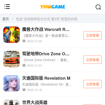
首页
包含"支持各种支付方式 第3页"标签的内容
魔兽大作战 Warcraft Rumble
立即查看
《魔兽大作战》是一款由暴雪公司开发的策略手游。在这款游戏中，玩家将扮演一位勇敢的指挥官，带领自己的部队在奇幻的魔兽世界中展开冒险。游戏的核心玩法是收集和培养各种强大的魔兽，通过合理的布阵和...
2023-12-30
驾驶地带Drive Zone Online
立即查看
《Drive Zone Online》：重新定义汽车驾驶模拟游戏！ 你是否曾梦想过在广袤的公路上疾驰，感受轮胎与柏油路面的摩擦，体验真正的驾驶快感？《Drive Zone Online》为你带来...
2023-12-23
天谕国际版 Revelation M
立即查看
天谕国际版（Revelation M）是一款深受全球玩家喜爱的奇幻风格大型多人在线角色扮演游戏。游戏以宏大的世界观、细腻的人物塑造和丰富的游戏玩法为玩家带来沉浸式的游戏体验。首先，天谕国际版的画面表现...
2023-12-18
世界大战英雄