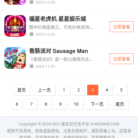
2023-12-04
福星老虎机 星星娱乐城
立即查看
图中价格是美元，代充价格咨询客服哦！福星老虎机™提供正宗游艺场经典斯洛角子老虎机机台，让你享受最原汁原味的中奖爽度！全球最多人玩的线上游戏、水果盘、角子老虎机，加上独家社交互动手机定位功能，让你近距离...
2023-12-02
香肠派对 Sausage Man
立即查看
《香肠派对》是一款以香肠为主角的卡通风格竞技射击大逃杀游戏。这是一款可以轻松上手、随时随地玩的游戏。您将扮演有趣又可爱的香肠，并在激烈、充满想象力的战斗中战斗。...
2023-11-01
首页
上一页
1
2
3
4
5
6
7
8
9
10
下一页
尾页
Copyright © 2018-2021
要会玩代充平台
YHWGAME.COM
抵制不良游戏，拒绝盗版游戏。注意自我保护，谨防受骗上当。适度游
戏益脑，沉迷游戏伤身。合理安排时间，享受健康生活。